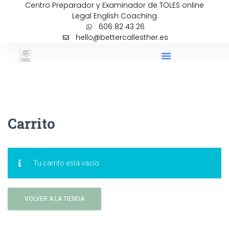
Centro Preparador y Examinador de TOLES online
Legal English Coaching
606 82 43 26
hello@bettercallesther.es
Formación Intensiva Inglés Jurídico: Legal English Accelerator
Carrito
Tu carrito está vacío.
VOLVER A LA TIENDA